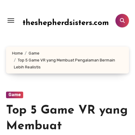
Lewati
ke
konten
theshepherdsisters.com
Home
Game
Top 5 Game VR yang Membuat Pengalaman Bermain
Lebih Realistis
Game
Top 5 Game VR yang
Membuat