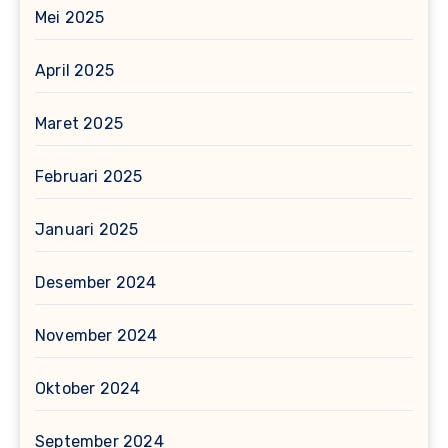
Mei 2025
April 2025
Maret 2025
Februari 2025
Januari 2025
Desember 2024
November 2024
Oktober 2024
September 2024