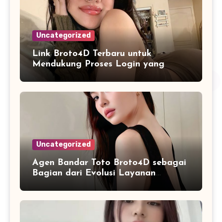
Uncategorized
Link Broto4D Terbaru untuk
Mendukung Proses Login yang
Lebih Cepat Setiap Hari
Uncategorized
Agen Bandar Toto Broto4D sebagai
Bagian dari Evolusi Layanan
Informasi Berbasis Internet