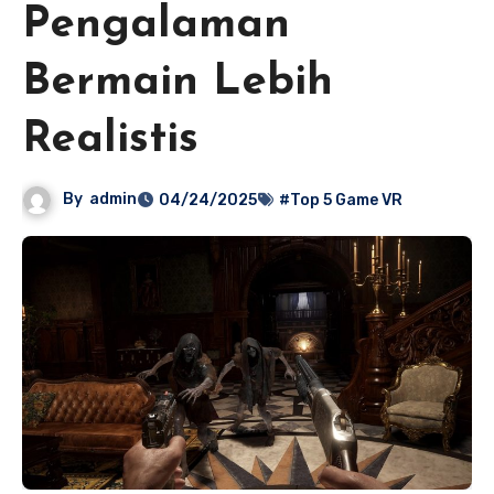
Pengalaman
Bermain Lebih
Realistis
By
admin
04/24/2025
#Top 5 Game VR