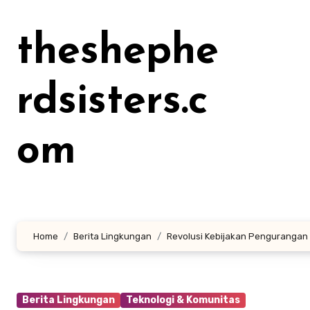
Lewati
ke
theshephe
konten
rdsisters.c
om
Home
Berita Lingkungan
Revolusi Kebijakan Pengurangan
Berita Lingkungan
Teknologi & Komunitas