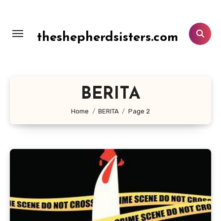
Lewati
ke
konten
theshepherdsisters.com
BERITA
Home
BERITA
Page 2