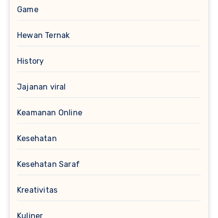
Game
Hewan Ternak
History
Jajanan viral
Keamanan Online
Kesehatan
Kesehatan Saraf
Kreativitas
Kuliner