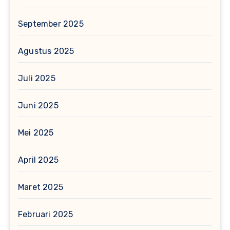
September 2025
Agustus 2025
Juli 2025
Juni 2025
Mei 2025
April 2025
Maret 2025
Februari 2025