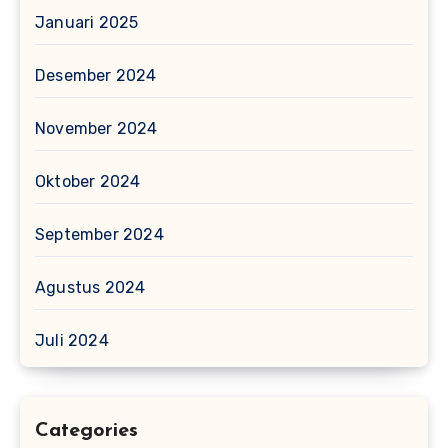
Januari 2025
Desember 2024
November 2024
Oktober 2024
September 2024
Agustus 2024
Juli 2024
Categories