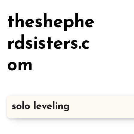
Lewati
ke
theshephe
konten
rdsisters.c
om
solo leveling