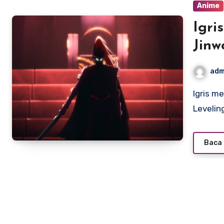
Anime
Igri
Jinw
adm
Igris menjadi salah satu shadow paling ikonik dalam Solo
Levelin
Baca 