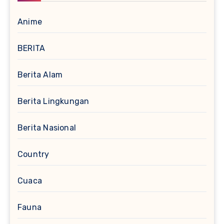
Anime
BERITA
Berita Alam
Berita Lingkungan
Berita Nasional
Country
Cuaca
Fauna