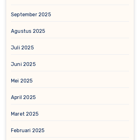
September 2025
Agustus 2025
Juli 2025
Juni 2025
Mei 2025
April 2025
Maret 2025
Februari 2025