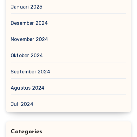
Januari 2025
Desember 2024
November 2024
Oktober 2024
September 2024
Agustus 2024
Juli 2024
Categories