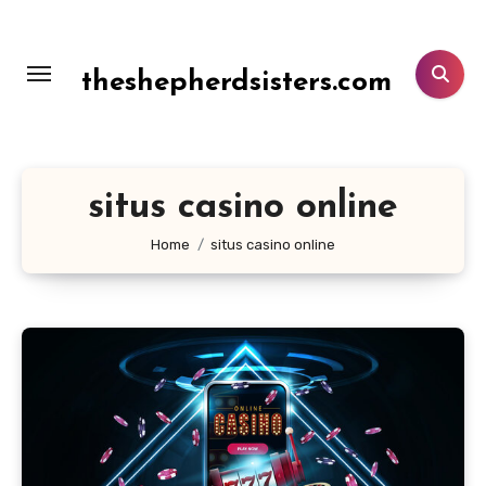
Lewati
ke
konten
theshepherdsisters.com
situs casino online
Home
situs casino online