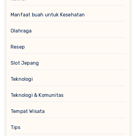
Manfaat buah untuk Kesehatan
Olahraga
Resep
Slot Jepang
Teknologi
Teknologi & Komunitas
Tempat Wisata
Tips