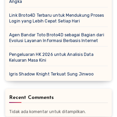
Angka
Link Broto4D Terbaru untuk Mendukung Proses
Login yang Lebih Cepat Setiap Hari
Agen Bandar Toto Broto4D sebagai Bagian dari
Evolusi Layanan Informasi Berbasis Internet
Pengeluaran HK 2026 untuk Analisis Data
Keluaran Masa Kini
Igris Shadow Knight Terkuat Sung Jinwoo
Recent Comments
Tidak ada komentar untuk ditampilkan.