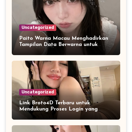
Uncategorized
Paito Warna Macau Menghadirkan
Tampilan Data Berwarna untuk
Membantu Analisis Riwayat Angka
Uncategorized
Link Broto4D Terbaru untuk
Mendukung Proses Login yang
Lebih Cepat Setiap Hari