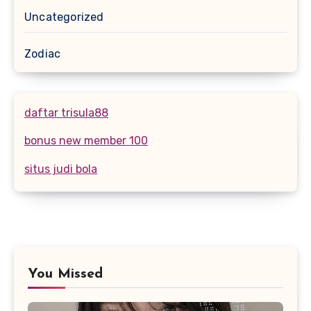
Uncategorized
Zodiac
daftar trisula88
bonus new member 100
situs judi bola
You Missed