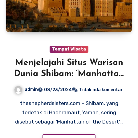
Tempat Wisata
Menjelajahi Situs Warisan
Dunia Shibam: ‘Manhattan
of the Desert’
admin
08/23/2024
Tidak ada komentar
theshepherdsisters.com – Shibam, yang
terletak di Hadhramaut, Yaman, sering
disebut sebagai ‘Manhattan of the Desert’…