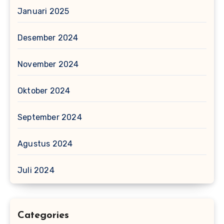
Januari 2025
Desember 2024
November 2024
Oktober 2024
September 2024
Agustus 2024
Juli 2024
Categories