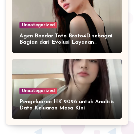
Uncategorized
Agen Bandar Toto Broto4D sebagai
Bagian dari Evolusi Layanan
Informasi Berbasis Internet
Uncategorized
Pengeluaran HK 2026 untuk Analisis
Data Keluaran Masa Kini