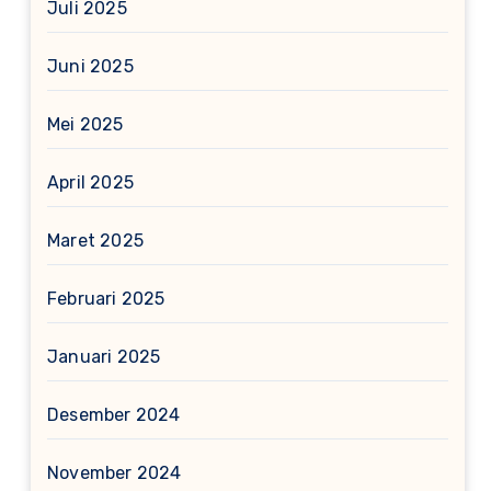
Juli 2025
Juni 2025
Mei 2025
April 2025
Maret 2025
Februari 2025
Januari 2025
Desember 2024
November 2024