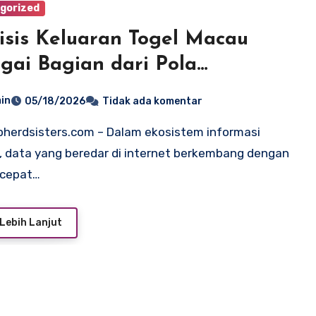
gorized
isis Keluaran Togel Macau
gai Bagian dari Pola
rmasi Online
in
05/18/2026
Tidak ada komentar
 data yang beredar di internet berkembang dengan
 cepat…
Lebih Lanjut