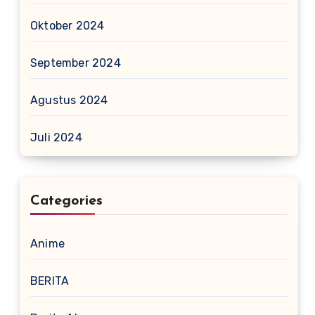
Oktober 2024
September 2024
Agustus 2024
Juli 2024
Categories
Anime
BERITA