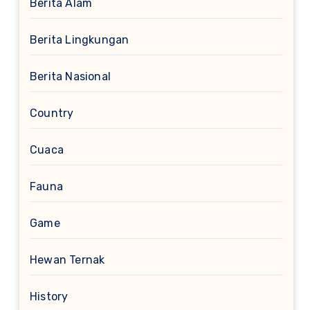
Berita Alam
Berita Lingkungan
Berita Nasional
Country
Cuaca
Fauna
Game
Hewan Ternak
History