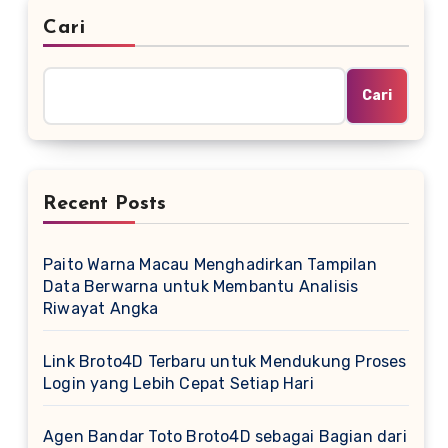
Cari
Cari
Recent Posts
Paito Warna Macau Menghadirkan Tampilan
Data Berwarna untuk Membantu Analisis
Riwayat Angka
Link Broto4D Terbaru untuk Mendukung Proses
Login yang Lebih Cepat Setiap Hari
Agen Bandar Toto Broto4D sebagai Bagian dari