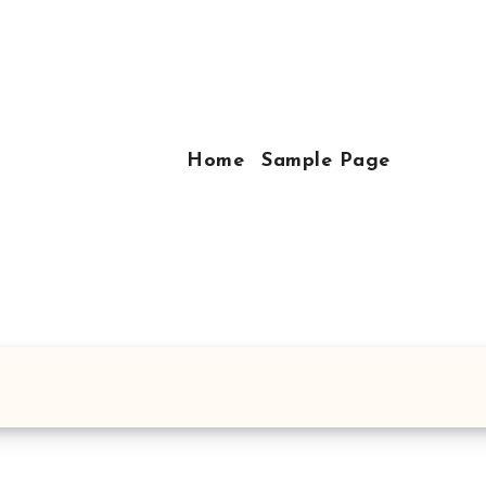
Home
Sample Page