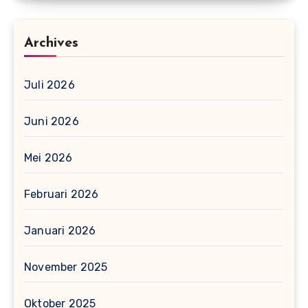
Archives
Juli 2026
Juni 2026
Mei 2026
Februari 2026
Januari 2026
November 2025
Oktober 2025