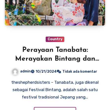
Country
Perayaan Tanabata:
Merayakan Bintang dan
Cinta
admin
10/21/2024
Tidak ada komentar
theshepherdsisters – Tanabata, juga dikenal
sebagai Festival Bintang, adalah salah satu
festival tradisional Jepang yang…