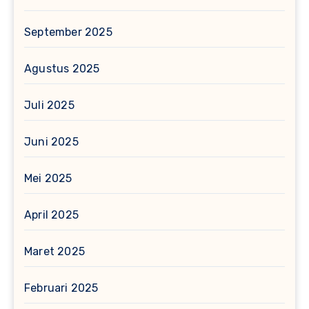
September 2025
Agustus 2025
Juli 2025
Juni 2025
Mei 2025
April 2025
Maret 2025
Februari 2025