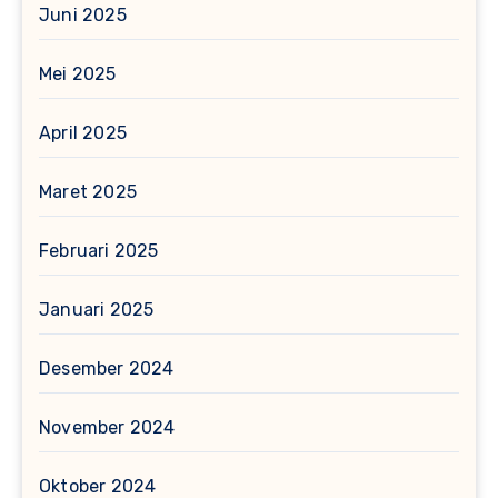
Juni 2025
Mei 2025
April 2025
Maret 2025
Februari 2025
Januari 2025
Desember 2024
November 2024
Oktober 2024