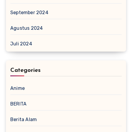
September 2024
Agustus 2024
Juli 2024
Categories
Anime
BERITA
Berita Alam