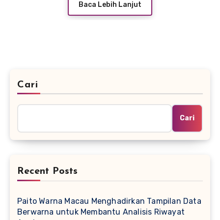
Baca Lebih Lanjut
Cari
Cari
Recent Posts
Paito Warna Macau Menghadirkan Tampilan Data
Berwarna untuk Membantu Analisis Riwayat