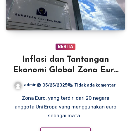
BERITA
Inflasi dan Tantangan
Ekonomi Global Zona Euro
dalam Tekanan
admin
05/25/2025
Tidak ada komentar
Zona Euro, yang terdiri dari 20 negara
anggota Uni Eropa yang menggunakan euro
sebagai mata…