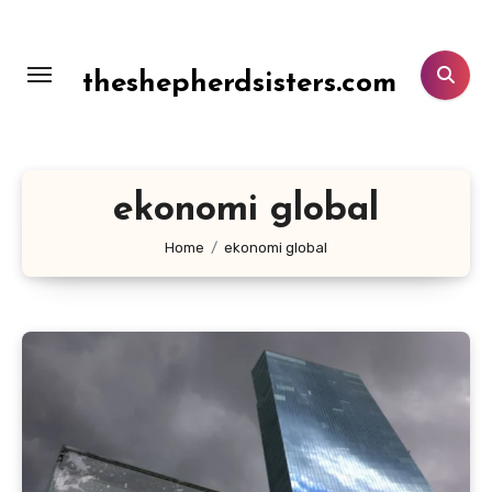
Lewati
ke
konten
theshepherdsisters.com
ekonomi global
Home
ekonomi global