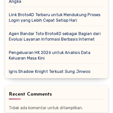
Angka
Link Broto4D Terbaru untuk Mendukung Proses
Login yang Lebih Cepat Setiap Hari
Agen Bandar Toto Broto4D sebagai Bagian dari
Evolusi Layanan Informasi Berbasis Internet
Pengeluaran HK 2026 untuk Analisis Data
Keluaran Masa Kini
Igris Shadow Knight Terkuat Sung Jinwoo
Recent Comments
Tidak ada komentar untuk ditampilkan.