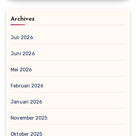
Archives
Juli 2026
Juni 2026
Mei 2026
Februari 2026
Januari 2026
November 2025
Oktober 2025