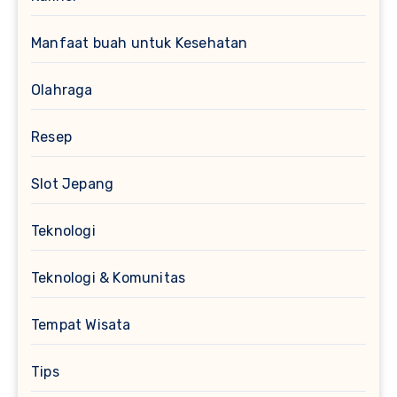
Manfaat buah untuk Kesehatan
Olahraga
Resep
Slot Jepang
Teknologi
Teknologi & Komunitas
Tempat Wisata
Tips