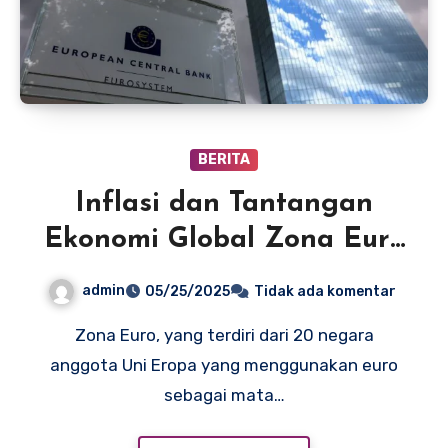
BERITA
Inflasi dan Tantangan
Ekonomi Global Zona Euro
dalam Tekanan
admin
05/25/2025
Tidak ada komentar
Zona Euro, yang terdiri dari 20 negara
anggota Uni Eropa yang menggunakan euro
sebagai mata…